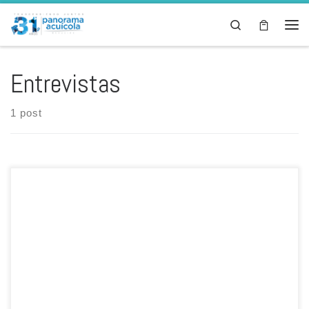
Skip to content
Search
Men
Entrevistas
1 post
Juan nos comenta sobre la historia de la empresa, sus desafíos
para crecer y expandirse, sus retos tecnológicos en la producción:
alevines, vacunas y alimentos, y la consolidación de sus productos y
mercados, tanto en EE.UU., como en México.