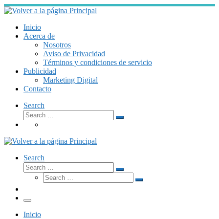
Skip
to
content
Inicio
Acerca de
Nosotros
Aviso de Privacidad
Términos y condiciones de servicio
Publicidad
Marketing Digital
Contacto
Search
Search
Search
…
Search
Search
Search
Search
…
Search
…
Menú
Inicio