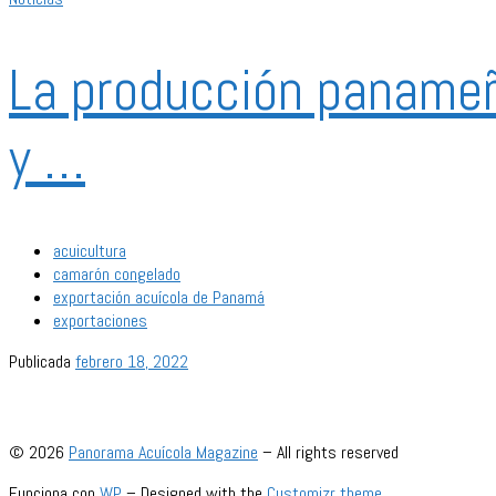
La producción paname
y …
acuicultura
camarón congelado
exportación acuícola de Panamá
exportaciones
Publicada
febrero 18, 2022
© 2026
Panorama Acuícola Magazine
– All rights reserved
Funciona con
WP
– Designed with the
Customizr theme