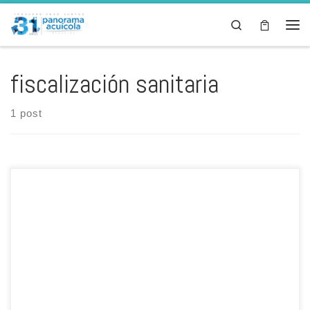
Skip to content
Search
Men
fiscalización sanitaria
1 post
El Organismo Nacional de Sanidad Pesquera (Sanipes) de Perú
aprobó hace pocos días el ‘Procedimiento Técnico para el control
oficial de sustancias contaminantes y/o residuales, en la
acuicultura de peces y crustáceos’, que tiene por objetivo optimizar
los mecanismos de fiscalización sanitaria que permitan asegurar la
inocuidad de productos hidrobiológicos […]