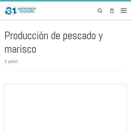
Skip to content
Search
Men
Producción de pescado y
marisco
1 post
El Ministerio de Desarrollo Rural y Tierras (MDRyT) de Bolivia anunció
que implementará diferentes acciones enfocadas a fortalecer el
desarrollo de la pesca y la acuicultura en diferentes regiones del
país. Esas iniciativas estarán enmarcadas en lo que se ha dado en