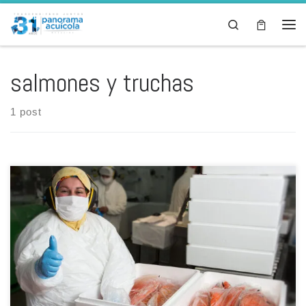
Skip to content
Search
Men
salmones y truchas
1 post
El Consejo del Salmón de Chile (CDS) dio a conocer hace pocos días
su nuevo ‘Informe Trimestral de Exportaciones de Salmón’, que
corresponde al cuarto trimestre de 2021 y que muestra que los
envíos de salmones y truchas alcanzaron los USD 5.180 millones, lo
que representa un crecimiento de 18,2% […]