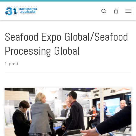
Skip to content
Search
Men
Seafood Expo Global/Seafood
Processing Global
1 post
Diversified Communications, organizador de Seafood Expo
Global/Seafood Processing Global, presentó en Barcelona la 28ª
edición de la Seafood Expo Global/Seafood Processing Global, el
mayor salón de productos del mar del mundo. El evento reunirá más
de 1.527 empresas expositoras procedentes de 76 países y