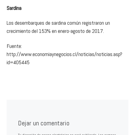
Sardina
Los desembarques de sardina común registraron un
crecimiento del 153% en enero-agosto de 2017.
Fuente:
http://www.economiaynegocios.cl/noticias/noticias.asp?
id=405445
Dejar un comentario
Tu dirección de correo electrónico no será publicada.
Los campos