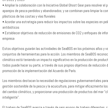
• Ampliar la colaboración con la Iniciativa Global Ghost Gear para resolver el 
aparejos de pesca perdidos y abandonados; y se combinan para limpiar la co
plásticos de las costas y vías fluviales
• Acordar una estrategia para reducir los impactos sobre las especies en peli
antibióticos
• Establecer objetivos de reducción de emisiones de CO2 y enfoques de inf
empresa
Estos objetivos guiarán las actividades de SeaBOS en los próximos años y
conjuntos de herramientas para la acción. Los miembros de SeaBOS reconoc
climático está teniendo un impacto significativo en la producción de produc
todos puede hacer su parte, a través de sus propios objetivos de reducción d
promoción de la implementación del Acuerdo de París.
Los miembros destacan la necesidad de regulaciones gubernamentales para 
gestión sostenible de la pesca y la acuicultura, para mitigar eficazmente lo
del cambio climático, y proporcionar una producción de productos del mar “
inteligente”.
El trabajo de SeaBOS avanza a través de seis grupos de trabajo diferentes, c