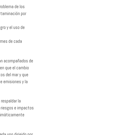
problema de los
ntaminación por
gro y el uso de
ormes de cada
 van acompañados de
en que el cambio
tos del mar y que
e emisiones y la
respaldar la
s riesgos e impactos
climáticamente
ada uno dirigido por