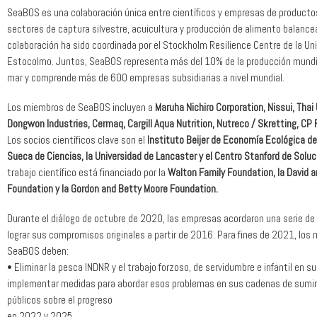
SeaBOS es una colaboración única entre científicos y empresas de productos
sectores de captura silvestre, acuicultura y producción de alimento balance
colaboración ha sido coordinada por el Stockholm Resilience Centre de la Un
Estocolmo. Juntos, SeaBOS representa más del 10% de la producción mundi
mar y comprende más de 600 empresas subsidiarias a nivel mundial.
Los miembros de SeaBOS incluyen a
Maruha Nichiro Corporation, Nissui, Thai
Dongwon Industries, Cermaq, Cargill Aqua Nutrition, Nutreco / Skretting, CP
Los socios científicos clave son el
Instituto Beijer de Economía Ecológica d
Sueca de Ciencias, la Universidad de Lancaster y el Centro Stanford de Solu
trabajo científico está financiado por la
Walton Family Foundation, la David a
Foundation y la Gordon and Betty Moore Foundation.
Durante el diálogo de octubre de 2020, las empresas acordaron una serie de 
lograr sus compromisos originales a partir de 2016. Para fines de 2021, los
SeaBOS deben:
• Eliminar la pesca INDNR y el trabajo forzoso, de servidumbre e infantil en s
implementar medidas para abordar esos problemas en sus cadenas de sumin
públicos sobre el progreso
en 2022 y 2025