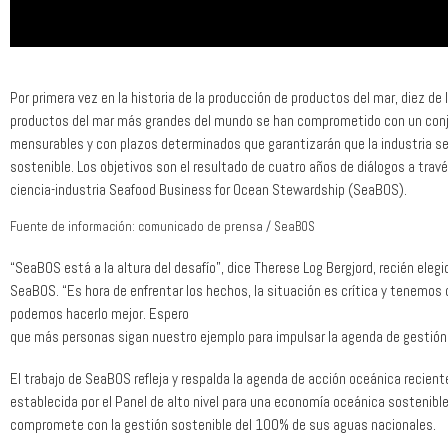
Por primera vez en la historia de la producción de productos del mar, diez de
productos del mar más grandes del mundo se han comprometido con un conj
mensurables y con plazos determinados que garantizarán que la industria s
sostenible. Los objetivos son el resultado de cuatro años de diálogos a través
ciencia-industria Seafood Business for Ocean Stewardship (SeaBOS).
Fuente de información: comunicado de prensa / SeaBOS
“SeaBOS está a la altura del desafío”, dice Therese Log Bergjord, recién eleg
SeaBOS. “Es hora de enfrentar los hechos, la situación es crítica y tenemos
podemos hacerlo mejor. Espero
que más personas sigan nuestro ejemplo para impulsar la agenda de gestión
El trabajo de SeaBOS refleja y respalda la agenda de acción oceánica recien
establecida por el Panel de alto nivel para una economía oceánica sostenible
compromete con la gestión sostenible del 100% de sus aguas nacionales.