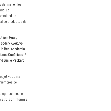
 del mar en los
ado. La
iversidad de
al de productos del
 Union, Mowi,
 Foods y Kyokuyo
.
e la Real Academia
ciones Oceánicas
. El
nd Lucile Packard
objetivos para
 miembros de
us operaciones, e
istro, con informes