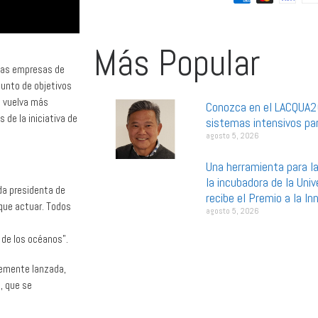
Más Popular
 las empresas de
unto de objetivos
e vuelva más
Conozca en el LACQUA2
 de la iniciativa de
sistemas intensivos par
agosto 5, 2026
Una herramienta para la
la incubadora de la Uni
ida presidenta de
recibe el Premio a la I
 que actuar. Todos
agosto 5, 2026
 de los océanos”.
temente lanzada,
, que se