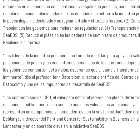
empresas en colaboración con científicos y respaldado por ellos, para identifi
escalar soluciones relacionadas con los desafíos que enfrenta la industria p
la pesca ilegal, no declarada y no reglamentado y el trabajo forzoso, (2) Com
Trabajar con los gobiernos para mejorar las regulaciones, (4) Transparencia 
SeaBOS, (5) Reducir el plástico en las cadenas de suministro de productos de
Resiliencia climática.
“Los líderes de la industria pesquera han tomado medidas para apoyar la salu
poblaciones de peces y los ecosistemas oceánicos de los que todos depen
los gobiernos comparten esta visión, esperamos que el cambio transformaci
inminente”, dijo el profesor Henri Österblom, director científico del Centro de
Estocolmo y uno de los impulsores del desarrollo de SeaBOS.
“Los compromisos del CEO, el valor para definir objetivos con plazos determi
de anunciar públicamente una serie de acciones voluntarias ambiciosas y cie
representan un compromiso sin precedentes con la sostenibilidad”, dice el p
Bebbington, director del Pentland Center for Sustainability in Business en la
Lancaster, y un colaborador clave en la iniciativa SeaBOS.