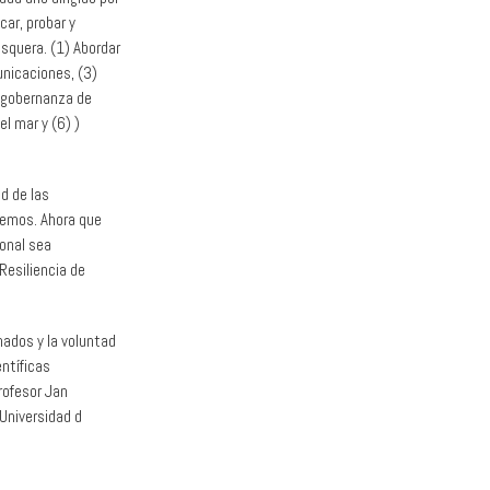
car, probar y
esquera. (1) Abordar
unicaciones, (3)
y gobernanza de
l mar y (6) )
d de las
demos. Ahora que
onal sea
 Resiliencia de
nados y la voluntad
ntíficas
rofesor Jan
 Universidad d