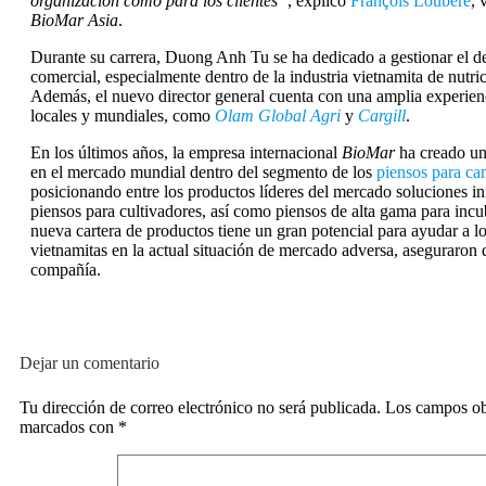
organización como para los clientes”
, explicó
François Loubere
, 
BioMar Asia
.
Durante su carrera, Duong Anh Tu se ha dedicado a gestionar el de
comercial, especialmente dentro de la industria vietnamita de nutri
Además, el nuevo director general cuenta con una amplia experien
locales y mundiales, como
Olam Global Agri
y
Cargill
.
En los últimos años, la empresa internacional
BioMar
ha creado un
en el mercado mundial dentro del segmento de los
piensos para c
posicionando entre los productos líderes del mercado soluciones i
piensos para cultivadores, así como piensos de alta gama para inc
nueva cartera de productos tiene un gran potencial para ayudar a lo
vietnamitas en la actual situación de mercado adversa, aseguraron 
compañía.
Dejar un comentario
Tu dirección de correo electrónico no será publicada.
Los campos obl
marcados con
*