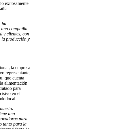
ndo exitosamente
pañía
r ha
ja una compañía
l y clientes, con
 la producción y
ional, la empresa
vo representante,
u, que cuenta
 la alimentación
ratado para
isivo en el
do local.
 nuestro
iene una
nnovadoras para
o tanto para la