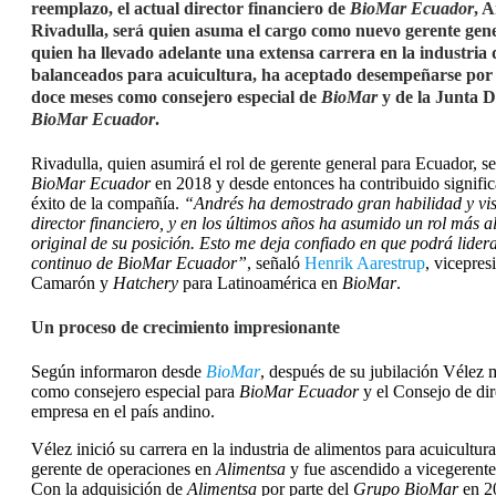
reemplazo, el actual director financiero de
BioMar Ecuador
, 
Rivadulla, será quien asuma el cargo como nuevo gerente gene
quien ha llevado adelante una extensa carrera en la industria 
balanceados para acuicultura, ha aceptado desempeñarse por 
doce meses como consejero especial de
BioMar
y de la Junta D
BioMar Ecuador
.
Rivadulla, quien asumirá el rol de gerente general para Ecuador, s
BioMar Ecuador
en 2018 y desde entonces ha contribuido signific
éxito de la compañía.
“Andrés ha demostrado gran habilidad y vi
director financiero, y en los últimos años ha asumido un rol más a
original de su posición. Esto me deja confiado en que podrá lidera
continuo de BioMar Ecuador”
, señaló
Henrik Aarestrup
, vicepres
Camarón y
Hatchery
para Latinoamérica en
BioMar
.
Un proceso de crecimiento impresionante
Según informaron desde
BioMar
, después de su jubilación Vélez 
como consejero especial para
BioMar Ecuador
y el Consejo de dir
empresa en el país andino.
Vélez inició su carrera en la industria de alimentos para acuicultu
gerente de operaciones en
Alimentsa
y fue ascendido a vicegerente
Con la adquisición de
Alimentsa
por parte del
Grupo BioMar
en 2