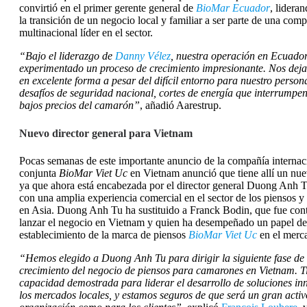
convirtió en el primer gerente general de
BioMar Ecuador
, lidera
la transición de un negocio local y familiar a ser parte de una com
multinacional líder en el sector.
“Bajo el liderazgo de
Danny Vélez
, nuestra operación en Ecuado
experimentado un proceso de crecimiento impresionante. Nos de
en excelente forma a pesar del difícil entorno para nuestro persona
desafíos de seguridad nacional, cortes de energía que interrumpen
bajos precios del camarón”
, añadió Aarestrup.
Nuevo director general para Vietnam
Pocas semanas de este importante anuncio de la compañía internac
conjunta
BioMar Viet Uc
en Vietnam anunció que tiene allí un nue
ya que ahora está encabezada por el director general Duong Anh T
con una amplia experiencia comercial en el sector de los piensos y
en Asia. Duong Anh Tu ha sustituido a Franck Bodin, que fue cont
lanzar el negocio en Vietnam y quien ha desempeñado un papel dec
establecimiento de la marca de piensos
BioMar Viet Uc
en el merca
“Hemos elegido a Duong Anh Tu para dirigir la siguiente fase de
crecimiento del negocio de piensos para camarones en Vietnam. T
capacidad demostrada para liderar el desarrollo de soluciones i
los mercados locales, y estamos seguros de que será un gran activ