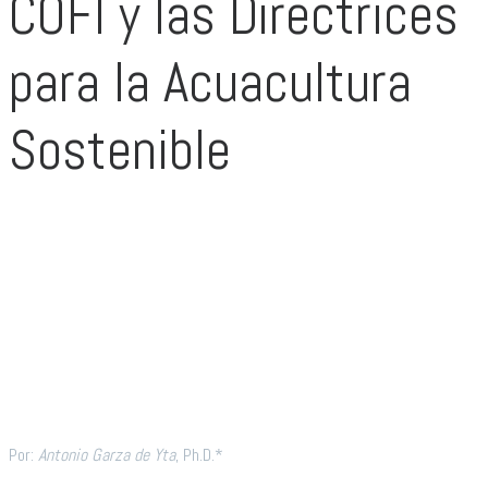
COFI y las Directrices
para la Acuacultura
Sostenible
Por:
Antonio Garza de Yta
, Ph.D.*