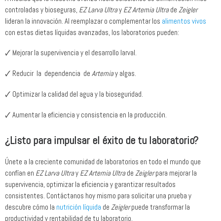
controladas y bioseguras,
EZ Larva Ultra
y
EZ Artemia Ultra
de
Zeigler
lideran la innovación. Al reemplazar o complementar los
alimentos vivos
con estas dietas líquidas avanzadas, los laboratorios pueden:
🗸 Mejorar la supervivencia y el desarrollo larval.
🗸 Reducir la dependencia de
Artemia
y algas.
🗸 Optimizar la calidad del agua y la bioseguridad.
🗸 Aumentar la eficiencia y consistencia en la producción.
¿Listo para impulsar el éxito de tu laboratorio?
Únete a la creciente comunidad de laboratorios en todo el mundo que
confían en
EZ Larva Ultra
y
EZ Artemia Ultra
de
Zeigler
para mejorar la
supervivencia, optimizar la eficiencia y garantizar resultados
consistentes. Contáctanos hoy mismo para solicitar una prueba y
descubre cómo la
nutrición líquida
de
Zeigler
puede transformar la
productividad y rentabilidad de tu laboratorio.