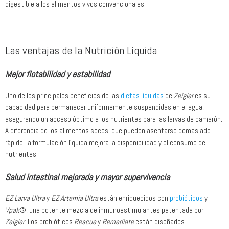
digestible a los alimentos vivos convencionales.
Las ventajas de la Nutrición Líquida
Mejor flotabilidad y estabilidad
Uno de los principales beneficios de las
dietas líquidas
de
Zeigler
es su
capacidad para permanecer uniformemente suspendidas en el agua,
asegurando un acceso óptimo a los nutrientes para las larvas de camarón.
A diferencia de los alimentos secos, que pueden asentarse demasiado
rápido, la formulación líquida mejora la disponibilidad y el consumo de
nutrientes.
Salud intestinal mejorada y mayor supervivencia
EZ Larva Ultra
y
EZ Artemia Ultra
están enriquecidos con
probióticos
y
Vpak
®, una potente mezcla de inmunoestimulantes patentada por
Zeigler
. Los probióticos
Rescue
y
Remediate
están diseñados