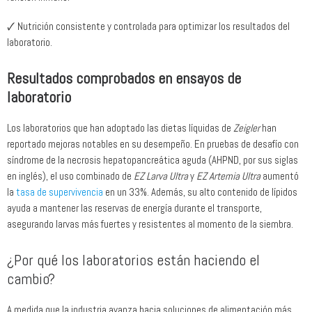
🗸 Nutrición consistente y controlada para optimizar los resultados del
laboratorio.
Resultados comprobados en ensayos de
laboratorio
Los laboratorios que han adoptado las dietas líquidas de
Zeigler
han
reportado mejoras notables en su desempeño. En pruebas de desafío con
síndrome de la necrosis hepatopancreática aguda (AHPND, por sus siglas
en inglés), el uso combinado de
EZ Larva Ultra
y
EZ Artemia Ultra
aumentó
la
tasa de supervivencia
en un 33%. Además, su alto contenido de lípidos
ayuda a mantener las reservas de energía durante el transporte,
asegurando larvas más fuertes y resistentes al momento de la siembra.
¿Por qué los laboratorios están haciendo el
cambio?
A medida que la industria avanza hacia soluciones de alimentación más