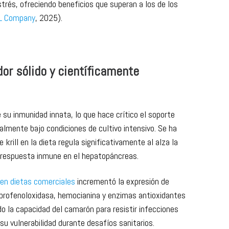
marinos, ácidos grasos omega-3 de cadena larga (EPA y
ótidos y compuestos nitrogenados solubles en agua. Estos
a para favorecer la inmunidad, el metabolismo, la
strés, ofreciendo beneficios que superan a los de los
LL Company
, 2025).
or sólido y científicamente
su inmunidad innata, lo que hace crítico el soporte
ialmente bajo condiciones de cultivo intensivo. Se ha
 krill en la dieta regula significativamente al alza la
a respuesta inmune en el hepatopáncreas.
l en dietas comerciales
incrementó la expresión de