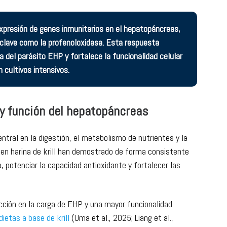
profenoloxidasa, hemocianina y enzimas antioxidantes
o la capacidad del camarón para resistir infecciones
su vulnerabilidad durante desafíos sanitarios.
a expresión de genes inmunitarios en el hepatopáncreas,
lave como la profenoloxidasa. Esta respuesta
 del parásito EHP y fortalece la funcionalidad celular
n cultivos intensivos.
 y función del hepatopáncreas
ntral en la digestión, el metabolismo de nutrientes y la
en harina de krill han demostrado de forma consistente
, potenciar la capacidad antioxidante y fortalecer las