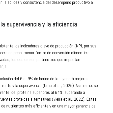
ucción en la carga de EHP y una mayor funcionalidad
dietas a base de krill
(Uma et al., 2025; Liang et al.,
n la solidez y consistencia del desempeño productivo a
la supervivencia y la eficiencia
stente los indicadores clave de producción (KPI, por sus
ancia de peso, menor factor de conversión alimenticia
evadas, los cuales son parámetros que impactan
anja.
nclusión del 6 al 9% de harina de krill generó mejoras
miento y la supervivencia (Uma et al., 2025). Asimismo, se
parente de proteína superiores al 84%, superando a