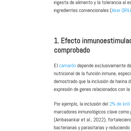
Es naturalmente rico en fosfolípidos 
DHA), astaxantina esterificada, nucle
componentes actúan de manera sinérgic
ingesta de alimento y la tolerancia al e
ingredientes convencionales (
Aker QRI
1. Efecto inmunoestimulad
comprobado
El
camarón
depende exclusivamente de 
nutricional de la función inmune, espec
demostrado que la inclusión de harina de
expresión de genes relacionados con l
Por ejemplo, la inclusión del
2% de kril