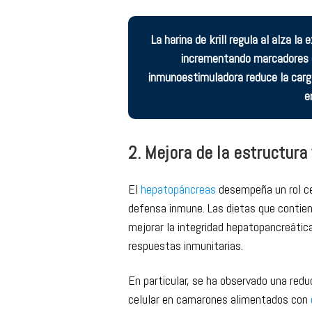
marcadores inmunológicos clave como 
(Ambasankar et al., 2022), fortaleciend
bacterianas y parasitarias y reduciendo 
La harina de krill regula al alza l
incrementando marcadores c
inmunoestimuladora reduce la carga
e
2. Mejora de la estructura
El
hepatopáncreas
desempeña un rol ce
defensa inmune. Las dietas que contien
mejorar la integridad hepatopancreática
respuestas inmunitarias.