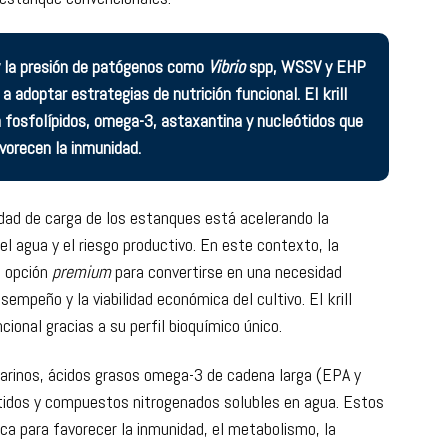
mportante en
Ecuador
, donde la adopción de densidades de
petitividad ejerce una presión sin precedentes sobre la
 estanque convencionales.
 y la presión de patógenos como
Vibrio
spp, WSSV y EHP
a adoptar estrategias de nutrición funcional. El krill
n fosfolípidos, omega-3, astaxantina y nucleótidos que
vorecen la inmunidad.
idad de carga de los estanques está acelerando la
del agua y el riesgo productivo. En este contexto, la
a opción
premium
para convertirse en una necesidad
esempeño y la viabilidad económica del cultivo. El krill
ional gracias a su perfil bioquímico único.