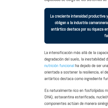
Este desafío resulta especialmente i
siembra más altas para mantener la com
capacidad de carga de los sistemas de
La creciente intensidad productiva
obligan a la industria camaronera 
antártico destaca por su riqueza e
fa
La intensificación más allá de la capac
degradación del suelo, la inestabilidad 
nutrición funcional
ha dejado de ser un
orientada a sostener la resiliencia, el d
antártico destaca como ingrediente func