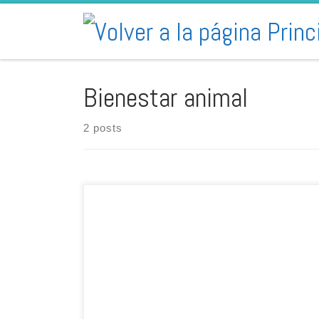
Skip to content
Bienestar animal
2 posts
Zoetis es una compañía global, líder en salud animal,
con más de 60 años de experiencia desarrollando,
fabricando y comercializando medicamentos, vacunas y
complementando con pruebas genéticas y equipos de
diagnóstico. En Zoetis trabajamos para ayudar a
satisfacer la creciente demanda mundial de carne,
aves, pescado, huevo y productos lácteos, […]