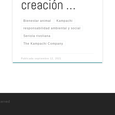
creación …
Bienestar animal
Kampachi
responsabilidad ambiental y social
Seriola rivoliana
The Kampachi Company
Publicada
septiembre 12, 2021
eserved