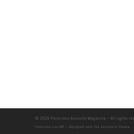
© 2026
Panorama Acuícola Magazine
– All rights r
Funciona con
WP
– Designed with the
Customizr theme