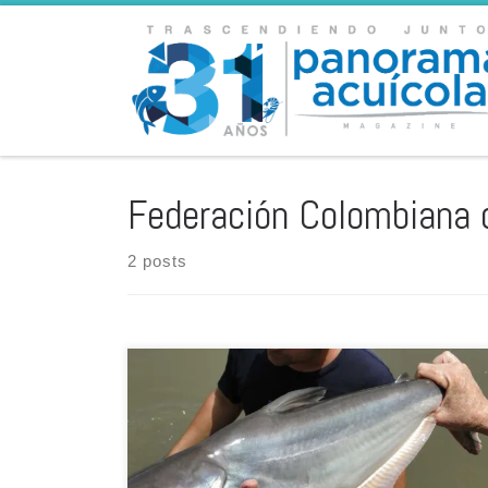
Skip to content
Federación Colombiana 
2 posts
El director ejecutivo de la Federación Colombiana de
Acuicultores (Fedeacua), César Pinzón, llamó la
atención sobre el incremento del cultivo de pangasius,
panga o pez basa, en el país caribeño. En su opinión, el