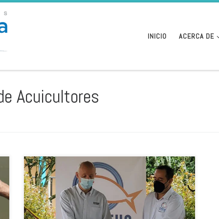
INICIO
ACERCA DE
de Acuicultores
La Federación Colombiana de Acuicultores (Fedeacua)
inauguró hace pocos días en la ciudad de Garzón, en el
departamento de Huila, el nuevo Centro de
Investigación, Innovación y Desarrollo Tecnológico
Acuícola Colombiano (Cideaco), que contribuirá al