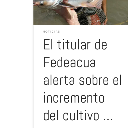
hecho se debe al alto precio de los insumos para el
cultivo de otras especies. “Los […]
NOTICIAS
El titular de
Fedeacua
alerta sobre el
incremento
del cultivo …