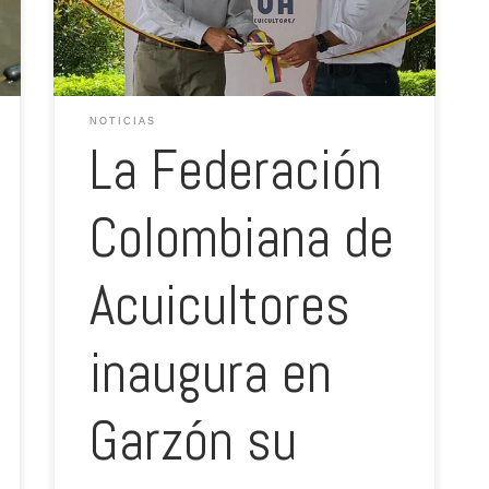
mejoramiento de procesos en la cadena productiva y en
la transformación, distribución y comercialización de […]
NOTICIAS
La Federación
Colombiana de
Acuicultores
inaugura en
Garzón su