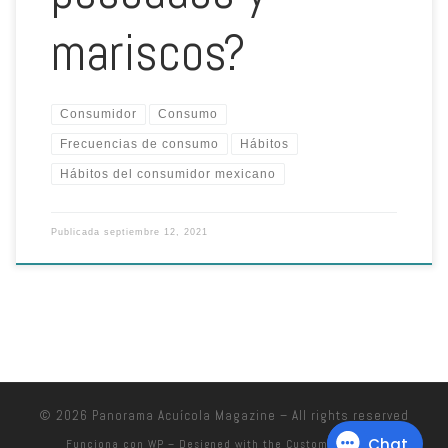
mariscos?
Consumidor
Consumo
Frecuencias de consumo
Hábitos
Hábitos del consumidor mexicano
Publicada
septiembre 12, 2021
© 2026
Panorama Acuícola Magazine
– All rights reserved
Funciona con
WP
– Designed with the
Customizr theme