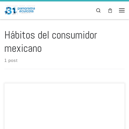
Skip to content
Search
Men
Hábitos del consumidor
mexicano
1 post
Por: Alejandro Godoy* Los hábitos del consumidor mexicano son un
verdadero enigma. En México tanto el gobierno federal y
organizaciones no gubernamentales han realizado estudios de
hábitos del consumidor con el objetivo de entender sus
preferencias; como consultor he participado directa o