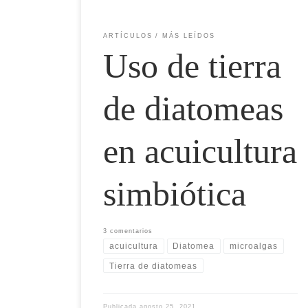
ARTÍCULOS
MÁS LEÍDOS
Uso de tierra
de diatomeas
en acuicultura
simbiótica
3 comentarios
acuicultura
Diatomea
microalgas
Tierra de diatomeas
Publicada
agosto 25, 2021