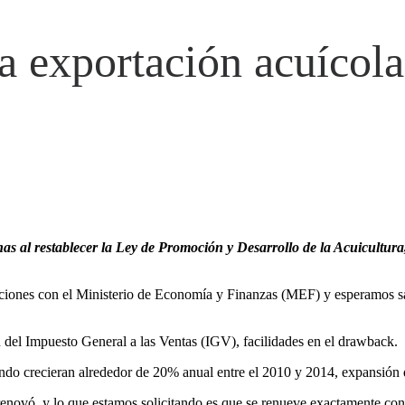
a exportación acuícola
 al restablecer la Ley de Promoción y Desarrollo de la Acuicultura, l
iones con el Ministerio de Economía y Finanzas (MEF) y esperamos saca
 del Impuesto General a las Ventas (IGV), facilidades en el drawback.
undo crecieran alrededor de 20% anual entre el 2010 y 2014, expansión q
enovó, y lo que estamos solicitando es que se renueve exactamente con 