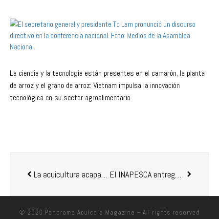
La ciencia y la tecnología están presentes en el camarón, la planta
de arroz y el grano de arroz: Vietnam impulsa la innovación
tecnológica en su sector agroalimentario
La acuicultura acapara buena parte de las subvenciones de más de PEN 2.1 millones que el Gobierno peruano dará al sector del pescado
El INAPESCA entrega en 10 estados más de 50 millones de crías de calidad genética mejorada de tilapia, trucha, ostión y camarón
© 2026
Panorama Acuícola Magazine
– All rights reserved