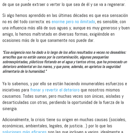
de que se puede extraer o verter lo que sea de él y se va a regenerar.
Si algo hemos aprendido en las últimas décadas es que esa sensación
no es del todo correcta: es
enorme pero no ilimitado
, es sensible, con
una influencia más allá de sus aguas y, aunque es muy generoso y buen
amigo, lo hemos maltratado en diversas formas, exigiéndole en
ocasiones más de lo que sanamente nos puede dar.
“Esa exigencia nos ha dado a lo largo de los años resultados a veces no deseables:
arrecifes que no están sanos por la contaminación, algunas pesquerías
sobreexplotadas, plásticos flotando en el agua y tantos otros, que ha provocado un
deterioro ambiental en los mares, y que pone, además, en aprietos la seguridad
alimentaria de la humanidad.”
Ya lo sabemos, y por ello se están haciendo innumerables esfuerzos e
iniciativas para
frenar y revertir el deterioro
que nosotros mismos
causamos. Todas suman, pero muchas veces son únicas, aisladas y
desarticuladas con otras, perdiendo la oportunidad de la fuerza de la
sinergia.
Adicionalmente, la crisis tiene su origen en muchas causas (sociales,
económicas, ambientales, legales, de justicia…) por lo que las
soluciones más eficaces
son las que incluyen a varios, idealmente a