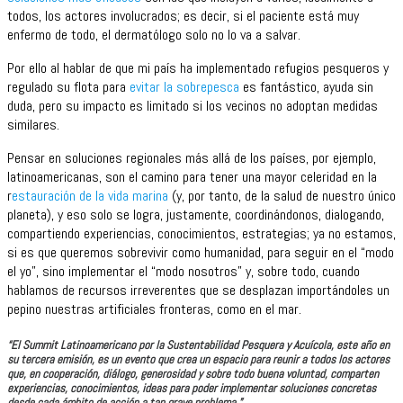
todos, los actores involucrados; es decir, si el paciente está muy
enfermo de todo, el dermatólogo solo no lo va a salvar.
Por ello al hablar de que mi país ha implementado refugios pesqueros y
regulado su flota para
evitar la sobrepesca
es fantástico, ayuda sin
duda, pero su impacto es limitado si los vecinos no adoptan medidas
similares.
Pensar en soluciones regionales más allá de los países, por ejemplo,
latinoamericanas, son el camino para tener una mayor celeridad en la
r
estauración de la vida marina
(y, por tanto, de la salud de nuestro único
planeta), y eso solo se logra, justamente, coordinándonos, dialogando,
compartiendo experiencias, conocimientos, estrategias; ya no estamos,
si es que queremos sobrevivir como humanidad, para seguir en el “modo
el yo”, sino implementar el “modo nosotros” y, sobre todo, cuando
hablamos de recursos irreverentes que se desplazan importándoles un
pepino nuestras artificiales fronteras, como en el mar.
“El Summit Latinoamericano por la Sustentabilidad Pesquera y Acuícola, este año en
su tercera emisión, es un evento que crea un espacio para reunir a todos los actores
que, en cooperación, diálogo, generosidad y sobre todo buena voluntad, comparten
experiencias, conocimientos, ideas para poder implementar soluciones concretas
desde cada ámbito de acción a tan grave problema.”