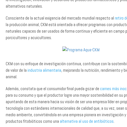
alternativos naturales.
Consciente de la actual exigencia del mercado mundial respecto al
retiro d
la producción animal, CKM está orientada a ofrecer programas con product
naturales capaces de ser usados de forma continua y eficiente en campo po
porcicultores y acuicultores.
CKM con su enfoque de investigación continua, contribuye con la sostenibi
de valor de la
industria alimentaria
, mejorando la nutrición, rendimiento y b
animal.
Además, constata que el consumidor final pueda gozar de
carnes más inoc
para su consumo y que el productor logre una mayor sostenibilidad en su p
apuntando de esta manera hacia su visión de ser una empresa líder en pro
tecnología con estándares internacionales de calidad que, a su vez, sean s
medio ambiente, convirtiéndola en una empresa pionera en investigación y
productos fitobióticos como una
alternativa al uso de antibióticos
.