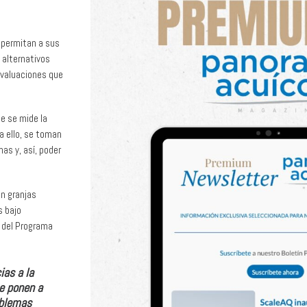
permitan a sus
 alternativos
evaluaciones que
de se mide la
a ello, se toman
as y, así, poder
en granjas
s bajo
a del Programa
ias a la
se ponen a
oblemas