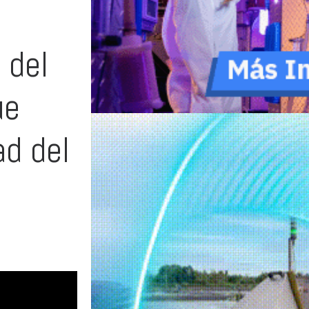
 del
ue
ad del