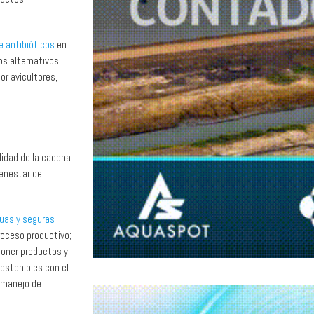
e antibióticos
en
os alternativos
r avicultores,
lidad de la cadena
ienestar del
uas y seguras
roceso productivo;
poner productos y
ostenibles con el
 manejo de