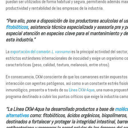
puedan ser utilizados de forma habitual y segura, permitiendo además max
productividad y rentabilidad de las empresas de la industria.
“Para ello, pone a disposición de los productores acuícolas el u
fitobióticos
, asistencia técnica especializada y asesoría pre y 
especial atención en especies clave para el mantenimiento y de
esta industria.”
La
exportación del camarón
L. vannamei
es la principal actividad del sector,
estrictos estándares internacionales de inocuidad y exige un organismo co
características (peso, calidad, textura, melanosis, entre otros).
En consecuencia, CKM consciente de que los camarones están expuestos a 
interacción con agentes patógenos, así como a un constante estrés fisiol
inmunológico, presenta a través de su
Línea CKM-Aqua
, una nueva propues
programa destinado a cubrir los puntos críticos que exige la industria cam
“La Línea CKM-Aqua ha desarrollado productos a base de
molécu
alternativas
como: fitobióticos, ácidos orgánicos, biopolímeros, 
destinados a fortalecer y proteger la integridad intestinal, barre
antibacteriana y regenerar la pared celular de los órganos del c