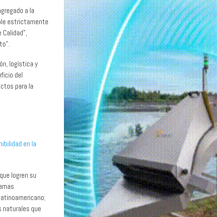
agregado a la
mple estrictamente
 Calidad”,
to”.
n, logística y
ficio del
uctos para la
ibilidad en la
que logren su
ramas
 latinoamericano;
s naturales que