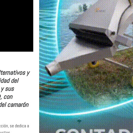
ternativos y
idad del
 y sus
, con
 del camarón
cción, se dedica a
ductos