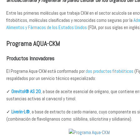
Entre las primeras moléculas que trabaja CKM en el sector acuícola se enc
fitobióticos, moléculas clasificadas y reconocidas como seguras por la
Adm
Alimentos y Fármacos de los Estados Unidos
(FDA, por sus siglas en inglés
Programa AQUA-CKM
Productos Innovadores
El Programa Aqua-CKM está conformado por
dos productos fitobióticos
(Fi
respaldados por un servicio técnico especializado:
✓
Orevitol® AS 20
, a base de aceite esencial de orégano, que contiene en
sustancias activas al carvacrol y timol.
✓
Liverin-L®
, a base de extracto de cardo mariano, cuyo componente es si
(combinación de flavolignanos como: silibilina, silicristina y silidianina).