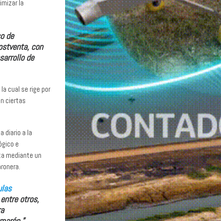
imizar la
so de
postventa, con
sarrollo de
 la cual se rige por
n ciertas
diario a la
ógico e
ta mediante un
aronera.
las
entre otros,
ra
amarón.”