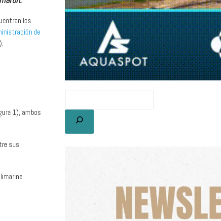
uentran los
inistración de
).
gura 1), ambos
tre sus
limarina