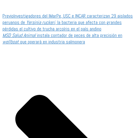
Previo
Investigadores del IMarPe, USC e INCAR caracterizan 29 aislados
peruanos de
Yersinia ruckeri
, la bacteria que afecta con grandes
pérdidas el cultivo de trucha arcoíris en el país andino
MSD Salud Animal
instala contador de peces de alta precisión en
wellboat
que operará en industria salmonera