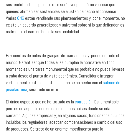
Varias
ONG
están vendiendo sus planteamientos y, por el momento, no
existe un acuerdo generalizado y universal sobre si lo que defienden es
realmente el camino hacia la sostenibilidad.
Hay cientos de miles de granjas de camarones y peces en todo el
mundo. Garantizar que todas ellas cumplan la normativa en todo
momento es una tarea monumental que es probable no pueda llevarse
a cabo desde el punto de vista económico. Consolidar e integrar
verticalmente estas industrias, como se ha hecho con el
salmón de
piscifactoría
, será todo un reto.
El único aspecto que no he tratado es la
corrupción
. Es lamentable,
pero es un aspecto que se da en muchos países donde se cría
camarón. Algunas empresas y, en algunos casos, funcionarios públicos,
incluidos los reguladores, aceptan compensaciones a cambio del uso
de productos. Se trata de un enorme impedimento para la
sostenibilidad y, hasta que desaparezca, hay pocas esperanzas de
que, aunque se cumplan todos los demás criterios, se pueda