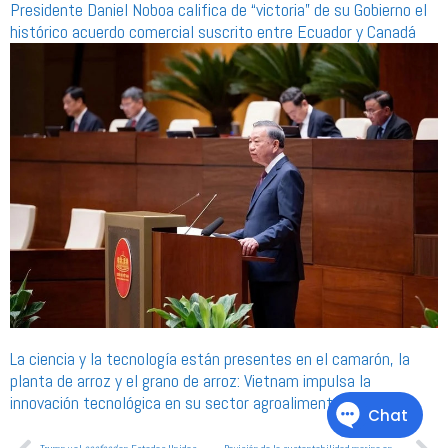
La ciencia y la tecnología están presentes en el camarón, la
planta de arroz y el grano de arroz: Vietnam impulsa la
innovación tecnológica en su sector agroalimentario
Trump y el
seafood
en Estados Unidos
Revisión de la sustentabilidad marina en
Skretting Ec