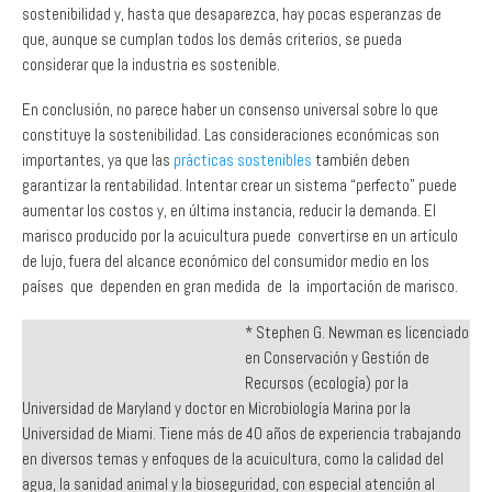
considerar que la industria es sostenible.
En conclusión, no parece haber un consenso universal sobre lo que
constituye la sostenibilidad. Las consideraciones económicas son
importantes, ya que las
prácticas sostenibles
también deben
garantizar la rentabilidad. Intentar crear un sistema “perfecto” puede
aumentar los costos y, en última instancia, reducir la demanda. El
marisco producido por la acuicultura puede convertirse en un artículo
de lujo, fuera del alcance económico del consumidor medio en los
países que dependen en gran medida de la importación de marisco.
* Stephen G. Newman es licenciado
en Conservación y Gestión de
Recursos (ecología) por la
Universidad de Maryland y doctor en Microbiología Marina por la
Universidad de Miami. Tiene más de 40 años de experiencia trabajando
en diversos temas y enfoques de la acuicultura, como la calidad del
agua, la sanidad animal y la bioseguridad, con especial atención al
camarón y los salmónidos. Fundó
Aquaintech Inc.
en 1996 y sigue
siendo su director general. Se centra en la prestación de servicios de