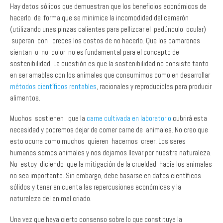
(utilizando unas pinzas calientes para pellizcar el pedúnculo ocular)
superan con creces los costos de no hacerlo. Que los camarones
sientan o no dolor no es fundamental para el concepto de
sostenibilidad. La cuestión es que la sostenibilidad no consiste tanto
en ser amables con los animales que consumimos como en desarrollar
métodos científicos rentables
, racionales y reproducibles para producir
alimentos.
Muchos sostienen que la
carne cultivada en laboratorio
cubrirá esta
necesidad y podremos dejar de comer carne de animales. No creo que
esto ocurra como muchos quieren hacernos creer. Los seres
humanos somos animales y nos dejamos llevar por nuestra naturaleza.
No estoy diciendo que la mitigación de la crueldad hacia los animales
no sea importante. Sin embargo, debe basarse en datos científicos
sólidos y tener en cuenta las repercusiones económicas y la
naturaleza del animal criado.
Una vez que haya cierto consenso sobre lo que constituye la
sostenibilidad, el siguiente reto será averiguar cómo verificar que
quienes afirman ser sostenibles se ajustan de hecho al consenso.