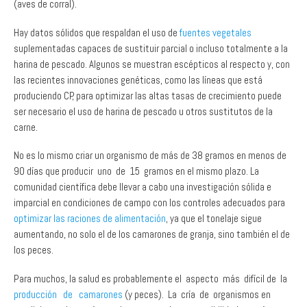
Hay datos sólidos que respaldan el uso de
fuentes vegetales
suplementadas capaces de sustituir parcial o incluso totalmente a la
harina de pescado. Algunos se muestran escépticos al respecto y, con
las recientes innovaciones genéticas, como las líneas que está
produciendo CP, para optimizar las altas tasas de crecimiento puede
ser necesario el uso de harina de pescado u otros sustitutos de la
carne.
No es lo mismo criar un organismo de más de 38 gramos en menos de
90 días que producir uno de 15 gramos en el mismo plazo. La
comunidad científica debe llevar a cabo una investigación sólida e
imparcial en condiciones de campo con los controles adecuados para
optimizar las raciones de alimentación
, ya que el tonelaje sigue
aumentando, no solo el de los camarones de granja, sino también el de
los peces.
Para muchos, la salud es probablemente el aspecto más difícil de la
producción de camarones
(y peces). La cría de organismos en
condiciones de estrés puede aumentar la susceptibilidad a patógenos
obligados y oportunistas. La propia naturaleza de algunos paradigmas