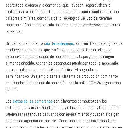
palabras similares, como “verde” o “ecológico”, el uso del término
“sostenible” se ha convertido en un término de
marketing
que enturbia
la realidad.
Si nos centramos en la
cría de camarones
, existen tres paradigmas de
producción principales, que están superpuestos. Uno de ellos es
extensivo, con densidades de población muy bajas y poco o ningún
alimento añadido. Abonar los estanques puede ser todo lo necesario
para garantizar una productividad óptima. El segundo es
semiintensivo. Un ejemplo sería el sistema de producción dominante
en Ecuador. La densidad de población oscila entre 10 y 24 organismos
por m².
Las
dietas de los camarones
son alimentos compuestos y los
estanques se airean. Por último, están los sistemas de alta densidad.
Suelen ser estanques pequeños con revestimiento y pueden albergar
cientos de organismos por m². Cada uno de estos sistemas tiene
sus propias dificultades, aunque también tienen muchos elementos en
común.