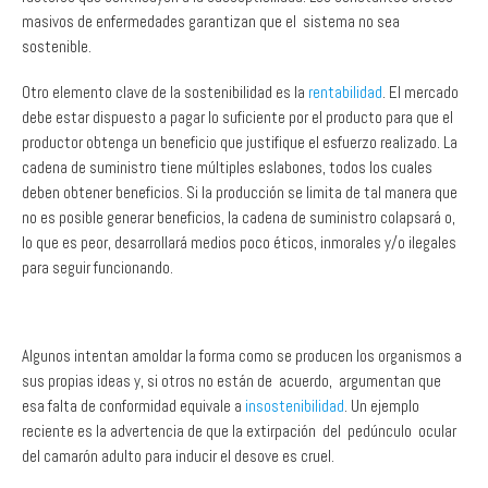
sostenible.
Otro elemento clave de la sostenibilidad es la
rentabilidad
. El mercado
debe estar dispuesto a pagar lo suficiente por el producto para que el
productor obtenga un beneficio que justifique el esfuerzo realizado. La
cadena de suministro tiene múltiples eslabones, todos los cuales
deben obtener beneficios. Si la producción se limita de tal manera que
no es posible generar beneficios, la cadena de suministro colapsará o,
lo que es peor, desarrollará medios poco éticos, inmorales y/o ilegales
para seguir funcionando.
Algunos intentan amoldar la forma como se producen los organismos a
sus propias ideas y, si otros no están de acuerdo, argumentan que
esa falta de conformidad equivale a
insostenibilidad
. Un ejemplo
reciente es la advertencia de que la extirpación del pedúnculo ocular
del camarón adulto para inducir el desove es cruel.
Hay datos sólidos que demuestran que los beneficios económicos de
hacerlo de forma que se minimice la incomodidad del camarón