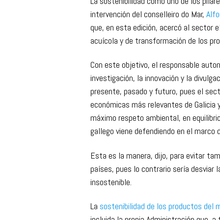
La sostenibilidad como uno de los pilar
intervención del conselleiro do Mar,
Alfo
que, en esta edición, acercó al sector e
acuícola y de transformación de los pr
Con este objetivo, el responsable auton
investigación, la innovación y la divulga
presente, pasado y futuro, pues el sec
económicas más relevantes de Galicia y,
máximo respeto ambiental, en equilibrio
gallego viene defendiendo en el marco 
Esta es la manera, dijo, para evitar ta
países, pues lo contrario sería desviar
insostenible.
La
sostenibilidad de los productos del
incluida la propia Administración que, a 