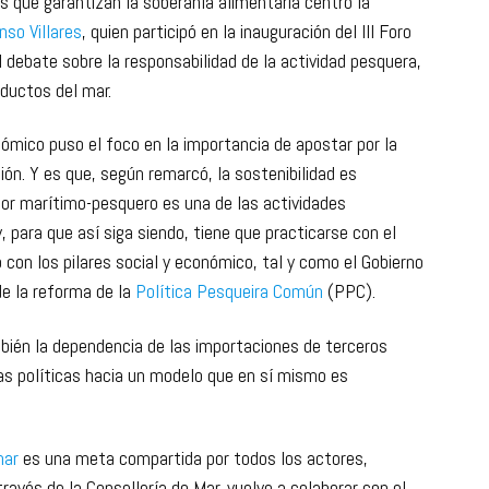
es que garantizan la soberanía alimentaria centró la
nso Villares
, quien participó en la inauguración del III Foro
l debate sobre la responsabilidad de la actividad pesquera,
oductos del mar.
ómico puso el foco en la importancia de apostar por la
ción. Y es que, según remarcó, la sostenibilidad es
tor marítimo-pesquero es una de las actividades
 para que así siga siendo, tiene que practicarse con el
 con los pilares social y económico, tal y como el Gobierno
de la reforma de la
Política Pesqueira Común
(PPC).
mbién la dependencia de las importaciones de terceros
 las políticas hacia un modelo que en sí mismo es
 mar
es una meta compartida por todos los actores,
través de la Consellería do Mar, vuelve a colaborar con el