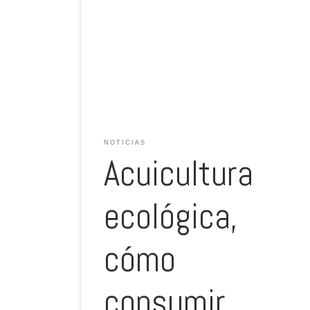
Escrito por: Inés López /20minutos.es Desde 2012 el 30
de noviembre se celebra el Día de la Acuicultura, de la
mano del Observatorio Español de Acuicultura. Con esta
iniciativa se pretende trasladar a la sociedad la
importancia de la acuicultura en nuestro país y el
compromiso de ésta con el […]
NOTICIAS
Acuicultura
ecológica,
cómo
consumir