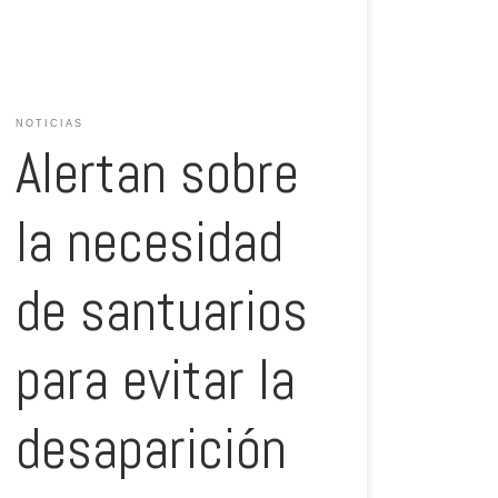
crear áreas protegidas para el salmón atlántico (Salmo
salmo) con el […]
NOTICIAS
Alertan sobre
la necesidad
de santuarios
para evitar la
desaparición