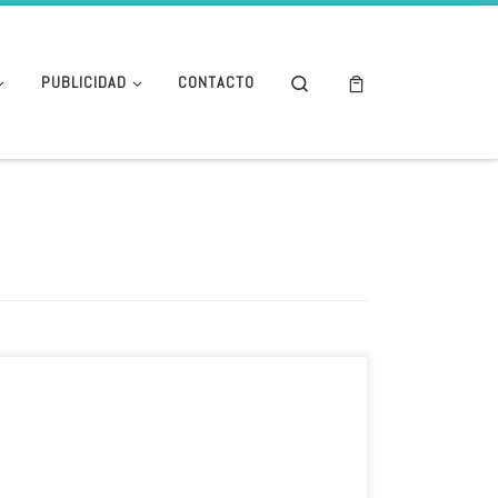
Search
PUBLICIDAD
CONTACTO
Las poblaciones de salmón del norte de España podrían
estar en peligro crítico por su reducida variedad
genética y el aumento de la temperatura del agua.
Escrito por: Redacción La Vanguardia Un equipo
internacional de científicos alerta de la necesidad de