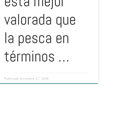
está mejor
valorada que
la pesca en
términos …
Publicada
diciembre 17, 2018