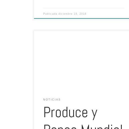
Publicada
diciembre 19, 2018
En el 2019 se proyecta recibir más de 1,000 propuestas
de proyectos en el PNIPA. Escrito por: REDACCIÓN
GESTIÓN / 12 de diciembre El Programa Nacional de
Innovación en Pesca y Acuicultura (PNIPA) del Ministerio
de Producción inició la segunda convocatoria al
Concurso PNIPA 2018-2019, el cual tiene el propósito de
incentivar […]
NOTICIAS
Produce y