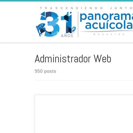
Skip to content
Administrador Web
950 posts
Ambas entidades han consolidado su creciente
asociación para abordar la seguridad alimentaria y
nutricional en África, mediante el apoyo y la innovación
de la acuicultura (Mundo Acuícola). Escrito por:
Redacción Mundo Acuícola Según la Organización de las