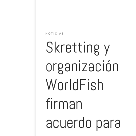
Naciones Unidas para la Agricultura y la Alimentación, la
población mundial alcanzará los […]
NOTICIAS
Skretting y
organización
WorldFish
firman
acuerdo para