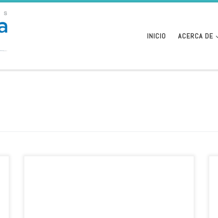
INICIO
ACERCA DE
Los empresarios dicen que podrían multiplicar por cinco
los empleos. En julio se aprobó la ordenación que
delimita zonas de cría. Escrito por: redacción Cinco días
/ El País Economía l año pasado, 7.810 toneladas de