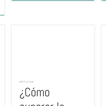
Elie Barsimantov, presidente de la Sociedad Nacional de
Acuicultura sostiene que es necesario concientizar al
mercado para que opten por los productos que vienen
de la acuicultura formal. Escrito por: REDACCIÓN GESTIÓN
/ 11 de Diciembre Elie Barsimantov, presidente de
la Sociedad Nacional de Acuicultura sostiene que es
necesario concientizar al mercado para que opten […]
NOTICIAS
¿Cómo