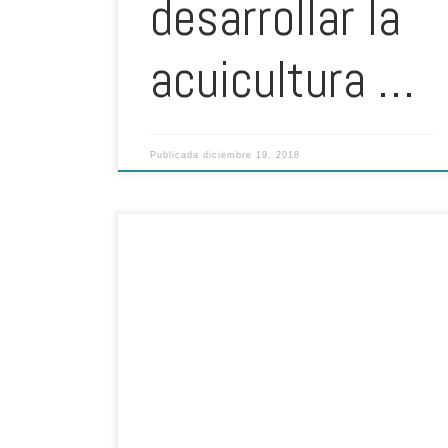
desarrollar la
acuicultura …
Publicada
diciembre 19, 2018
Huila es el departamento con mayor producción, pues
participa con 46%. Escrito por: Laura Neira Marciales /
Agronegocios.co Después del recorrido que hizo el
ministro de Agricultura, Andrés Valencia, por el
departamento de Huila visitando los cultivos de tilapia,
aseguro que “este sector tiene una gran capacidad
exportadora, además tiene […]