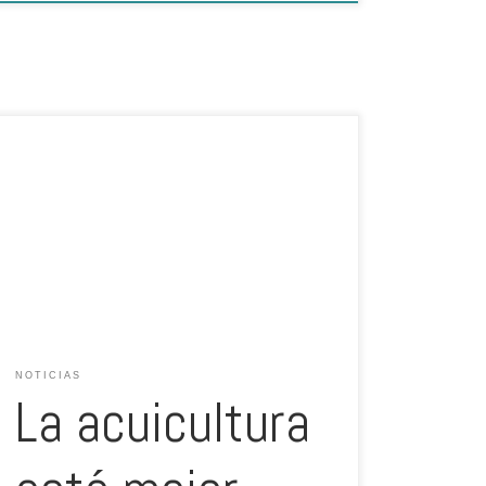
La acuicultura está mejor valorada que la pesca
extractiva en términos de sostenibilidad en Europa.
Escrito por: IPAC, Acuicultura. Esta es una de las
conclusiones que se pueden extraer de la Encuesta
sobre sostenibilidad y sello sostenible europeo
realizada el marco del proyecto ‘Know to Protect’
(“Conocer y Proteger”). El […]
NOTICIAS
La acuicultura