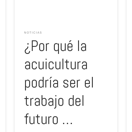
pescado salieron de las jaulas de acuicultura que
salpican el litoral de las islas, […]
NOTICIAS
¿Por qué la
acuicultura
podría ser el
trabajo del
futuro …