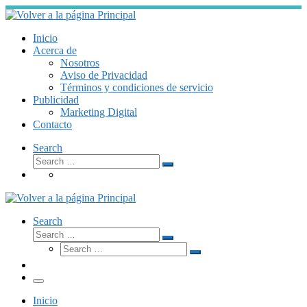
Skip
to
content
Inicio
Acerca de
Nosotros
Aviso de Privacidad
Términos y condiciones de servicio
Publicidad
Marketing Digital
Contacto
Search
Search
Search
…
Search
Search
Search
Search
…
Search
…
Menú
Inicio