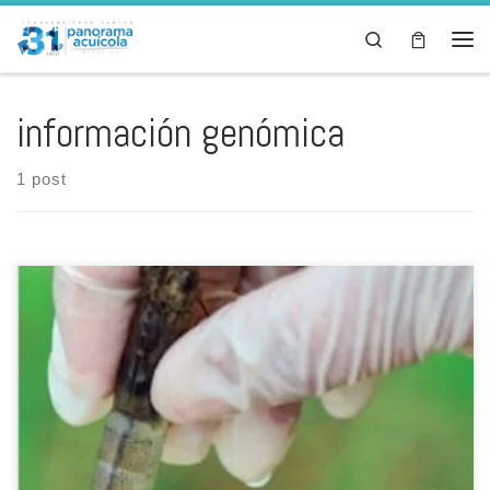
Skip to content
Search
Men
información genómica
1 post
Por: Christos Palaiokostas, Departamento de Cría y Genética Animal,
Universidad Sueca de Ciencias Agrícolas, Uppsala, Suecia* La
capacidad de predecir la resistencia a enfermedades utilizando
información genómica en especies de acuicultura ha atraído
considerables esfuerzos de investigación. En el estudio actual, se
evaluaron varios modelos de aprendizaje automático (ML) en […]