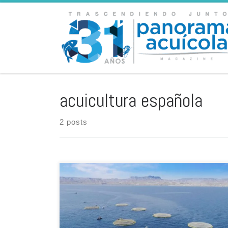
Skip to content
acuicultura española
2 posts
Fue lanzado en Derio, en la provincia española de
Vizcaya, el proyecto Red de Excelencia Aplicada a la
Innovación y el Desarrollo de Soluciones para el Control
de Enfermedades Infecciosas en Producción Acuícola,
Red FishHealth, que nace con el objetivo de ser una