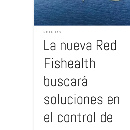
infraestructura privada de I+D de referencia,
desarrollando […]
NOTICIAS
La nueva Red
Fishealth
buscará
soluciones en
el control de