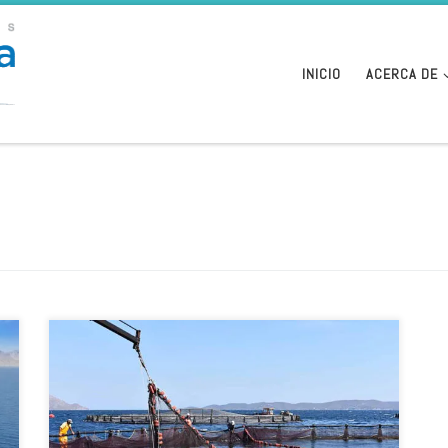
INICIO
ACERCA DE
La Asociación Empresarial de Acuicultura de España
(Apromar) ha hecho balance de sus logros en 2021.
Además de ampliar su base con nuevas
incorporaciones, la organización de ámbito nacional ha
mejorado el conocimiento que sobre la acuicultura tiene