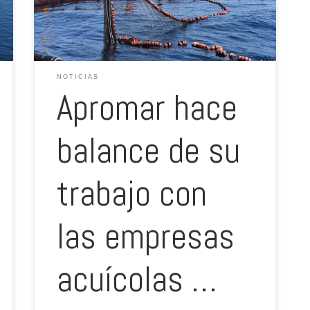
la sociedad española a través de su campaña de
comunicación; ha presentado […]
NOTICIAS
Apromar hace
balance de su
trabajo con
las empresas
acuícolas …