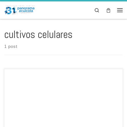
Skip to content
Search
Men
cultivos celulares
1 post
Feed Notes Por: Ing. Lilia Marín * La constante innovación y
evolución del mercado de alimentos para la acuicultura, así como la
investigación de costos, optimización, disponibilidad y eficiencias
nutricionales de las materias primas utilizadas en la industria de
alimentos balanceados nos lleva cada día a la búsqueda de
desarrollo […]