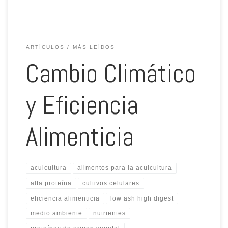
ARTÍCULOS
MÁS LEÍDOS
Cambio Climático
y Eficiencia
Alimenticia
acuicultura
alimentos para la acuicultura
alta proteína
cultivos celulares
eficiencia alimenticia
low ash high digest
medio ambiente
nutrientes