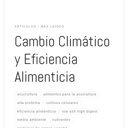
ARTÍCULOS
MÁS LEÍDOS
Cambio Climático
y Eficiencia
Alimenticia
acuicultura
alimentos para la acuicultura
alta proteína
cultivos celulares
eficiencia alimenticia
low ash high digest
medio ambiente
nutrientes