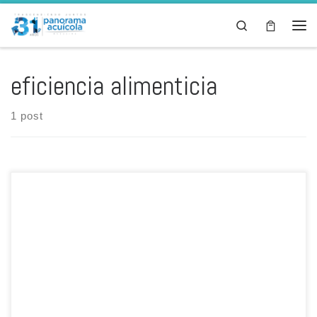
Skip to content
Search
Men
eficiencia alimenticia
1 post
Feed Notes Por: Ing. Lilia Marín * La constante innovación y
evolución del mercado de alimentos para la acuicultura, así como la
investigación de costos, optimización, disponibilidad y eficiencias
nutricionales de las materias primas utilizadas en la industria de
alimentos balanceados nos lleva cada día a la búsqueda de
desarrollo […]