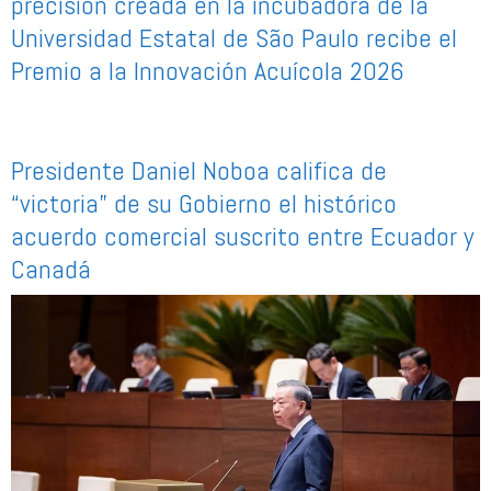
precisión creada en la incubadora de la
Universidad Estatal de São Paulo recibe el
Premio a la Innovación Acuícola 2026
Presidente Daniel Noboa califica de
“victoria” de su Gobierno el histórico
acuerdo comercial suscrito entre Ecuador y
Canadá