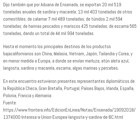
Dijo también que por Aduana de Ensenada, se exportan 20 mil 519
toneladas anuales de sardina y macarela; 13 mil 403 toneladas de otros
comestibles; de calamar 7 mil 489 toneladas; de túnidos 2 mil 594
toneladas; de harinas pescados y mariscos 425 toneladas; de escama 565
toneladas, dando un total de 44 mil 994 toneladas.
Hasta el momento los principales destinos de los productos
bajacalifornianos son China, Malasia, Vietnam, Japón, Tailandia y Corea, y
en menor medida a Europa, a donde se envían merluza, atún aleta azul,
langosta, sardina y macarela, escama, algas marinas y percebes.
En este encuentro estuvieron presentes representantes diplomáticos de
la República Checa, Gran Bretaña, Portugal, Países Bajos, Irlanda, España,
Polonia, Francia y Alemania.
Fuente:
https://www.frontera.info/EdicionEnLinea/Notas/Ensenada/19092018/
1374000-Interesa-a-Union-Europea-langosta-y-sardina-de-BC.html