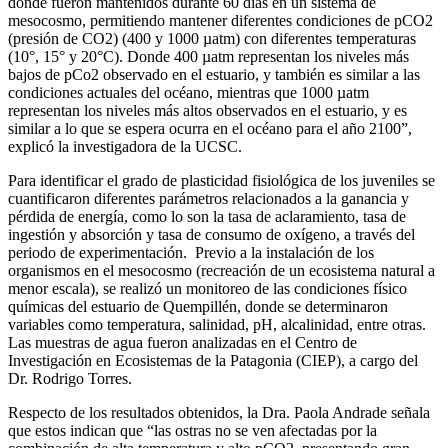
donde fueron mantenidos durante 60 días en un sistema de
mesocosmo, permitiendo mantener diferentes condiciones de pCO2
(presión de CO2) (400 y 1000 µatm) con diferentes temperaturas
(10°, 15° y 20°C). Donde 400 µatm representan los niveles más
bajos de pCo2 observado en el estuario, y también es similar a las
condiciones actuales del océano, mientras que 1000 µatm
representan los niveles más altos observados en el estuario, y es
similar a lo que se espera ocurra en el océano para el año 2100”,
explicó la investigadora de la UCSC.
Para identificar el grado de plasticidad fisiológica de los juveniles se
cuantificaron diferentes parámetros relacionados a la ganancia y
pérdida de energía, como lo son la tasa de aclaramiento, tasa de
ingestión y absorción y tasa de consumo de oxígeno, a través del
periodo de experimentación. Previo a la instalación de los
organismos en el mesocosmo (recreación de un ecosistema natural a
menor escala), se realizó un monitoreo de las condiciones físico
químicas del estuario de Quempillén, donde se determinaron
variables como temperatura, salinidad, pH, alcalinidad, entre otras.
Las muestras de agua fueron analizadas en el Centro de
Investigación en Ecosistemas de la Patagonia (CIEP), a cargo del
Dr. Rodrigo Torres.
Respecto de los resultados obtenidos, la Dra. Paola Andrade señala
que estos indican que “las ostras no se ven afectadas por la