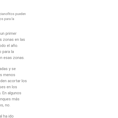
cianofitos pueden
os para la
un primer
s zonas en las
odo el año.
 para la
en esas zonas.
adas y se
nos menos
den acortar los
ses en los
. En algunos
anques más
s, no.
l ha ido