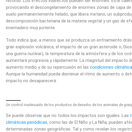
récords. Los efectos indirectos pueden ser enormes. Este cale
provocando el descongelamiento de enormes zonas de capa de hi
suelo permanentemente helado, que libera metano, un subproduc
descomposición bacteriana de la materia vegetal y un gas de ef
invernadero muy potente.
Todo indica que, a menos que se produzca un enfriamiento drá
gran explosión volcánica, el impacto de un gran asteroide o, Dios 
una guerra nuclear), la temperatura de la atmósfera y de los oc
aumentará progresiva y rápidamente. La magnitud del impacto d
aumento medio y de su repercusión en las
condiciones climátic
Aunque la humanidad pueda disminuir el ritmo de aumento o dete
impacto no desaparecerá.
Un control inadecuado de los productos de desecho de los animales de gran
Se puede observar que no todos los impactos son iguales. Las
t
climáticas periódicas
, como las de El Niño y La Niña, pueden afe
determinadas zonas geográficas. Tal y como revelan los registro