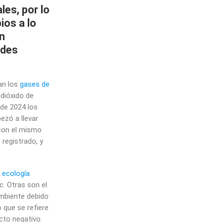
les, por lo
os a lo
en
ndes
an los
gases de
 dióxido de
 de 2024 los
ezó a llevar
 con el mismo
registrado, y
a ecología
etc. Otras son el
ambiente debido
 que se refiere
cto negativo.