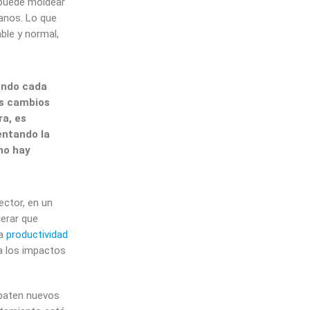
 puede moldear
anos. Lo que
ble y normal,
endo cada
os cambios
a, es
entando la
no hay
ector, en un
derar que
la
productividad
 a los impactos
baten nuevos