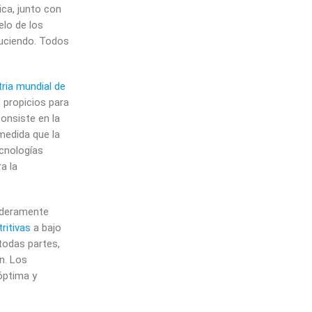
ca, junto con
elo de los
duciendo. Todos
tria mundial de
 propicios para
consiste en la
medida que la
cnologías
a la
aderamente
ritivas
a bajo
todas partes,
n. Los
óptima y