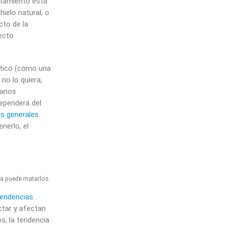
ntamiento está
elo natural, o
to de la
ecto
stico (como una
no lo quiera,
éanos
ependerá del
as generales
.
nerlo, el
ja puede matarlos.
endencias
ctar y afectan
s, la tendencia