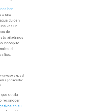
anas han
o a una
agua dulce y
 una vez un
pos de
 esto añadimos
no inhóspito
ales, el
safíos.
y se espera que el
adas por intentar
.
 que oscila
io reconocer
ativos en su