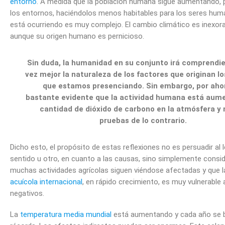
entorno
. A medida que la población humana sigue aumentando,
los entornos, haciéndolos menos habitables para los seres hum
está ocurriendo es muy complejo. El cambio climático es inexora
aunque su origen humano es pernicioso.
Sin duda, la humanidad en su conjunto irá comprendi
vez mejor la naturaleza de los factores que originan l
que estamos presenciando. Sin embargo, por ahor
bastante evidente que la actividad humana está aum
cantidad de dióxido de carbono en la atmósfera y 
pruebas de lo contrario.
Dicho esto, el propósito de estas reflexiones no es persuadir al l
sentido u otro, en cuanto a las causas, sino simplemente consi
muchas actividades agrícolas siguen viéndose afectadas y que 
acuícola internacional
, en rápido crecimiento, es muy vulnerable
negativos.
La
temperatura media mundial
está aumentando y cada año se 