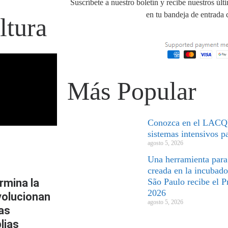
Suscríbete a nuestro boletín y recibe nuestros últ
en tu bandeja de entrada
ltura
Más Popular
Conozca en el LACQU
sistemas intensivos p
agosto 5, 2026
Una herramienta para 
creada en la incubado
rmina la
São Paulo recibe el P
2026
volucionan
agosto 5, 2026
as
lias