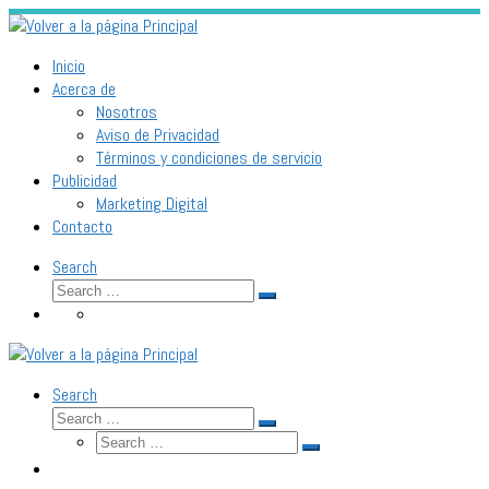
Skip
to
content
Inicio
Acerca de
Nosotros
Aviso de Privacidad
Términos y condiciones de servicio
Publicidad
Marketing Digital
Contacto
Search
Search
Search
…
Search
Search
Search
Search
…
Search
…