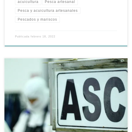
acuicultura
Pesca artesanal
Pesca y acuicultura artesanales
Pescados y mariscos
Publicada
febrero 18, 2022
Análisis Por: Artemia Salinas * Hoy en día con un presupuesto
relativamente bajo, utilizando el marketing digital, a través de
influencers, o personas que son influyentes en ciertas comunidades
de consumidores, se pueden mandar mensajes poderosos que
muestren el peligro ambiental que puede significar para el mundo
seguir consumiendo pescados […]