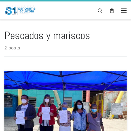
Skip to content
Search
Men
Pescados y mariscos
2 posts
Caleta Portales, en Valparaíso, fue el lugar escogido para la reunión
de la subsecretaria de Pesca y Acuicultura (Subpesca), Alicia
Gallardo Lagno, y la representante de la Organización de las
Naciones Unidas para la Alimentación y la Agricultura (FAO), Hivy Ortiz,
para firmar un convenio de colaboración enmarcado en las […]