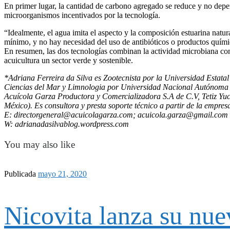
En primer lugar, la cantidad de carbono agregado se reduce y no depen
microorganismos incentivados por la tecnología.
“Idealmente, el agua imita el aspecto y la composición estuarina natur
mínimo, y no hay necesidad del uso de antibióticos o productos quími
En resumen, las dos tecnologías combinan la actividad microbiana con
acuicultura un sector verde y sostenible.
*Adriana Ferreira da Silva es Zootecnista por la Universidad Estata
Ciencias del Mar y Limnologia por Universidad Nacional Autónoma 
Acuícola Garza Productora y Comercializadora S.A de C.V, Tetiz Y
México). Es consultora y presta soporte técnico a partir de la empre
E: directorgeneral@acuicolagarza.com; acuicola.garza@gmail.com
W: adrianadasilvablog.wordpress.com
You may also like
Publicada
mayo 21, 2020
Nicovita lanza su nu