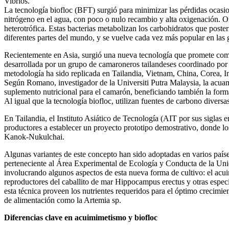
Vibrios.
La tecnología biofloc (BFT) surgió para minimizar las pérdidas ocasio
nitrógeno en el agua, con poco o nulo recambio y alta oxigenación. 
heterotrófica. Estas bacterias metabolizan los carbohidratos que post
diferentes partes del mundo, y se vuelve cada vez más popular en las 
Recientemente en Asia, surgió una nueva tecnología que promete comb
desarrollada por un grupo de camaroneros tailandeses coordinado por
metodología ha sido replicada en Tailandia, Vietnam, China, Corea, I
Según Romano, investigador de la Universiti Putra Malaysia, la acuam
suplemento nutricional para el camarón, beneficiando también la form
Al igual que la tecnología biofloc, utilizan fuentes de carbono divers
En Tailandia, el Instituto Asiático de Tecnología (AIT por sus siglas 
productores a establecer un proyecto prototipo demostrativo, donde lo
Kanok-Nukulchai.
Algunas variantes de este concepto han sido adoptadas en varios pa
perteneciente al Área Experimental de Ecología y Conducta de la Uni
involucrando algunos aspectos de esta nueva forma de cultivo: el acui
reproductores del caballito de mar Hippocampus erectus y otras espec
esta técnica proveen los nutrientes requeridos para el óptimo crecim
de alimentación como la Artemia sp.
Diferencias clave en acuimimetismo y biofloc