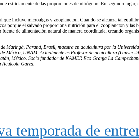
de estrictamente de las proporciones de nitrógeno. En segundo lugar, e
al que incluye microalgas y zooplancton. Cuando se alcanza tal equilibri
cos porque el salvado proporciona nutrición para el zooplancton y las 
 fuente de alimentación natural de manera coordinada, creando organis
l de Maringá, Paraná, Brasil, maestra en acuicultura por la Universid
de México, UNAM. Actualmente es Profesor de acuicultura (Universi
ucatán, México. Socio fundador de KAMER Eco Granja La Campechana 
sa Acuícola Garza.
eva temporada de entr