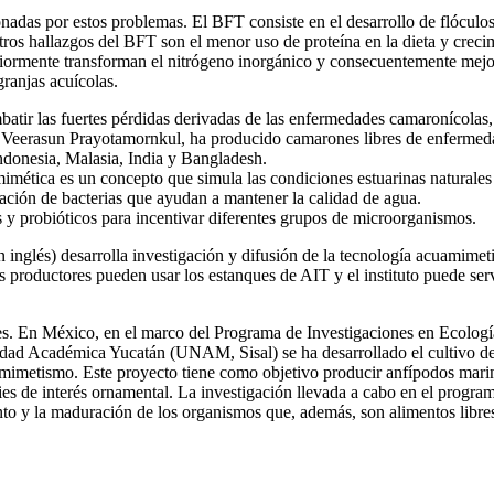
nadas por estos problemas. El BFT consiste en el desarrollo de flóculos
Otros hallazgos del BFT son el menor uso de proteína en la dieta y cr
eriormente transforman el nitrógeno inorgánico y consecuentemente mejo
granjas acuícolas.
atir las fuertes pérdidas derivadas de las enfermedades camaronícolas
 Veerasun Prayotamornkul, ha producido camarones libres de enfermedad
ndonesia, Malasia, India y Bangladesh.
imética es un concepto que simula las condiciones estuarinas naturale
ación de bacterias que ayudan a mantener la calidad de agua.
as y probióticos para incentivar diferentes grupos de microorganismos.
en inglés) desarrolla investigación y difusión de la tecnología acuamimet
s productores pueden usar los estanques de AIT y el instituto puede ser
íses. En México, en el marco del Programa de Investigaciones en Ecol
dad Académica Yucatán (UNAM, Sisal) se ha desarrollado el cultivo de
mimetismo. Este proyecto tiene como objetivo producir anfípodos marinos
ies de interés ornamental. La investigación llevada a cabo en el progr
iento y la maduración de los organismos que, además, son alimentos lib