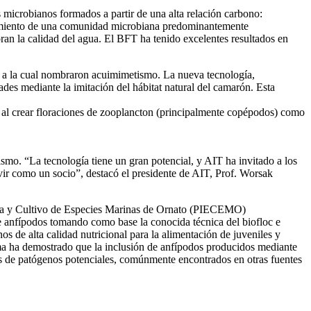
 microbianos formados a partir de una alta relación carbono:
ecimiento de una comunidad microbiana predominantemente
ran la calidad del agua. El BFT ha tenido excelentes resultados en
, a la cual nombraron acuimimetismo. La nueva tecnología,
es mediante la imitación del hábitat natural del camarón. Esta
s al crear floraciones de zooplancton (principalmente copépodos) como
ismo. “La tecnología tiene un gran potencial, y AIT ha invitado a los
vir como un socio”, destacó el presidente de AIT, Prof. Worsak
ogía y Cultivo de Especies Marinas de Ornato (PIECEMO)
 anfípodos tomando como base la conocida técnica del biofloc e
 de alta calidad nutricional para la alimentación de juveniles y
ama ha demostrado que la inclusión de anfípodos producidos mediante
res de patógenos potenciales, comúnmente encontrados en otras fuentes